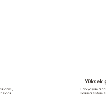
Yüksek 
ullanımı,
Hab yaşam alanla
azladır.
koruma sistemler