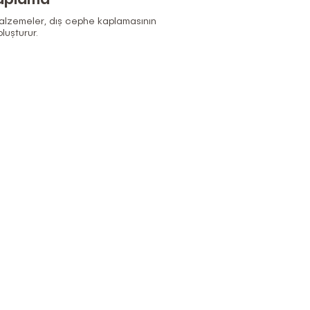
lzemeler, dış cephe kaplamasının
luşturur.