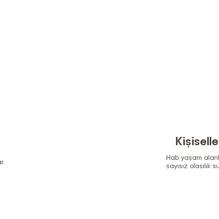
Kişisell
Hab yaşam alanlar
r.
sayısız olasılık s