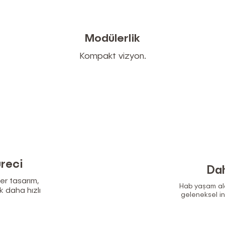
Modülerlik
Kompakt vizyon.
̈reci
Dah
ler tasarım,
Hab yaşam ala
k daha hızlı
geleneksel in