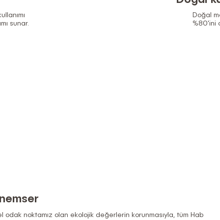
ullanımı
Doğal ma
mı sunar.
%80'ini o
önemser
l odak noktamız olan ekolojik değerlerin korunmasıyla, tüm Hab