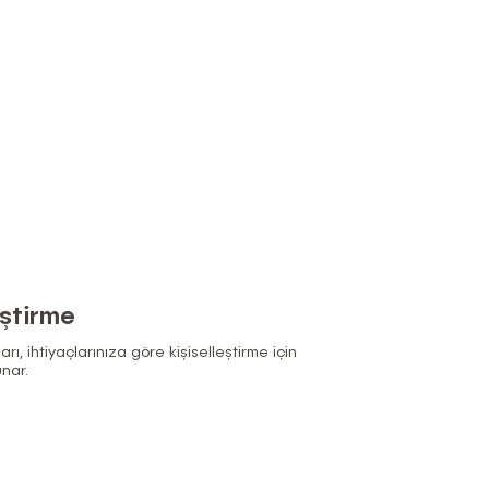
eştirme
ı, ihtiyaçlarınıza göre kişiselleştirme için
unar.