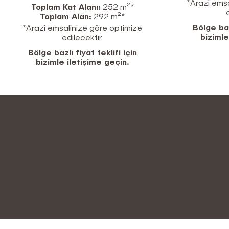
*Arazi emsa
Toplam Kat Alanı:
252 m²*
Toplam Alan:
292 m²*
Bölge bazl
*Arazi emsalinize göre optimize
bizimle
edilecektir.
Bölge bazlı fiyat teklifi için
bizimle iletişime geçin.
Ürün Segmentleri
İç ve dış tasarımınızı kişiselleştirin.