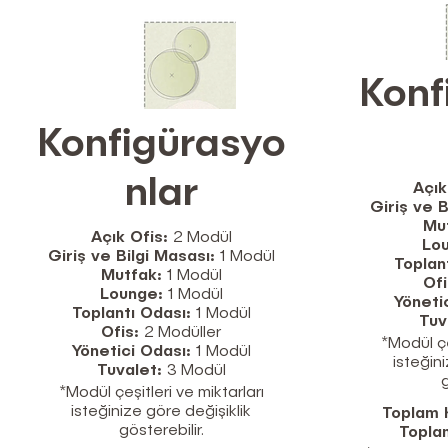
Konf
Konfigürasyo
nlar
Açık
Giriş ve B
Mu
Açık Ofis:
2 Modül
Lo
Giriş ve Bilgi Masası:
1 Modül
Toplan
Mutfak:
1 Modül
Of
Lounge:
1 Modül
Yöneti
Toplantı Odası:
1 Modül
Tuv
Ofis:
2 Modüller
*Modül çe
Yönetici Odası:
1 Modül
isteğin
Tuvalet:
3 Modül
g
*Modül çeşitleri ve miktarları
isteğinize göre değişiklik
Toplam K
gösterebilir.
Topla