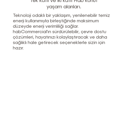
Tek katlı ve iki katlı Hab konut
yaşam alanları.
Teknoloji odaklı bir yaklaşım, yenilenebilir temiz
enerji kullanımıyla birleştiğinde maksimum
düzeyde enerji verimliliği sağlar.
habCommercial'ın sürdürülebilir, çevre dostu
çözümleri, hayatınızı kolaylaştıracak ve daha
sağlıklı hale getirecek seçeneklerle sizin için
hazır.