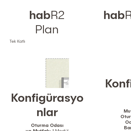
hab
R2
hab
Plan
Tek Katlı
Konf
Konfigürasyo
nlar
Mu
Otu
Od
Oturma Odası
Ba