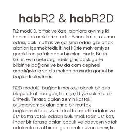
hab
R2 &
hab
R2D
R2 modülü, ortak ve özel alanlara ayrılmış iki
hacim ile karakterize edilir. Birinci kütle, oturma
odası, açık mutfak ve çalışma odası gibi ortak
alanları içermektedir. İkinci kütle mahremiyet
gerektiren yatak odası birimleri içindir. Bu iki
kütle, evin çekirdeğindeki giriş boşluğu ile
birbirine bağlanır ve bu da cam cephesi
aracılığıyla iç ve dış mekan arasında görsel bir
bağlantı oluşturur.
R2D modülü, bağlantı merkezi olarak bir giriş
bloğu etrafında geliştirilmiş çift yükseklikte bir
ünitedir. Terasa açılan zemin kattaki
oturma/yemek alanlarına bir mutfak
bağlanmaktadır. Zemin katta misafir odaları ve
üst katta yatak odaları bulunmaktadır. Üst kat,
lineer bir terasa açılan çocuk ve ebeveyn yatak
odaları ile özel bir bölge olarak düzenlenmiştir.