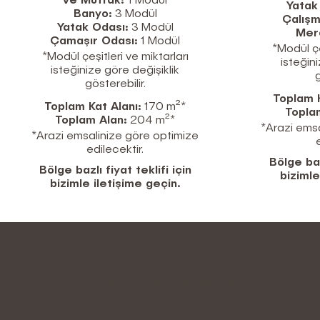
ve Mutfak:
1 Modül
Yatak
Banyo:
3 Modül
Çalışm
Yatak Odası:
3 Modül
Mer
Çamaşır Odası:
1 Modül
*Modül çe
*Modül çeşitleri ve miktarları
isteğin
isteğinize göre değişiklik
g
gösterebilir.
Toplam K
Toplam Kat Alanı:
170 m²*
Topla
Toplam Alan:
204 m²*
*Arazi emsa
*Arazi emsalinize göre optimize
edilecektir.
Bölge bazl
Bölge bazlı fiyat teklifi için
bizimle
bizimle iletişime geçin.
Ürün Segmentleri
İç ve dış tasarımınızı kişiselleştirin.